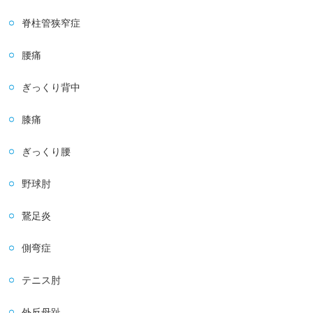
脊柱管狭窄症
腰痛
ぎっくり背中
膝痛
ぎっくり腰
野球肘
鵞足炎
側弯症
テニス肘
外反母趾