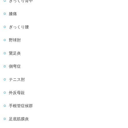
ぎっくり背中
膝痛
ぎっくり腰
野球肘
鵞足炎
側弯症
テニス肘
外反母趾
手根管症候群
足底筋膜炎