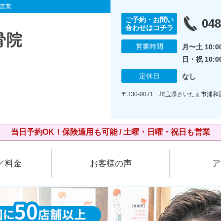
営業
ご予約・お問い
048
合わせはコチラ
営業時間
月〜土 10:00
日・祝 10:0
定休日
なし
〒330-0071 埼玉県さいたま市浦和
当日予約OK！保険適用も可能 / 土曜・日曜・祝日も営業
／料金
お客様の声
ア