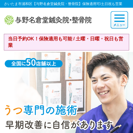
さいたま市浦和区【与野名倉堂鍼灸院・整骨院】保険適用可/土日祝も営業
当日予約OK！保険適用も可能 / 土曜・日曜・祝日も営
業