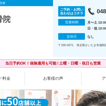
営業
ご予約・お問い
048
合わせはコチラ
営業時間
月〜土 10:00
日・祝 10:0
定休日
なし
〒330-0071 埼玉県さいたま市浦和
当日予約OK！保険適用も可能 / 土曜・日曜・祝日も営業
／料金
お客様の声
ア