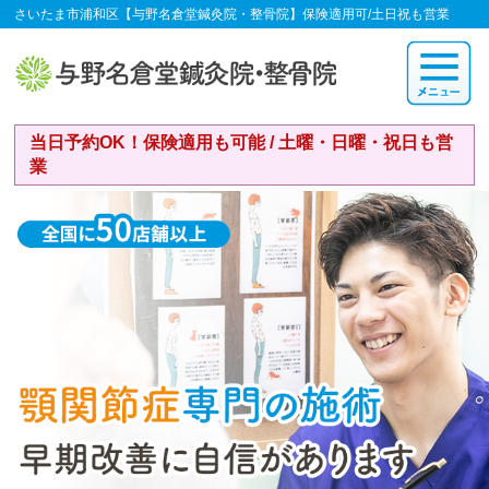
さいたま市浦和区【与野名倉堂鍼灸院・整骨院】保険適用可/土日祝も営業
当日予約OK！保険適用も可能 / 土曜・日曜・祝日も営
業