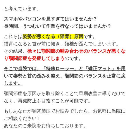
と考えています。
スマホやパソコンを見すぎてはいませんか？
長時間、うつむいて作業を行なってはいませんか？
これらは
姿勢が悪くなる（猫背）原因
です。
猫背になると首が前に傾き、頚椎が歪んでしまいます。
その結果、
徐々に顎関節の噛み合わせのバランスが悪くな
り顎関節症を発症してしまう
のです。
そこで当院では、「特殊ローラー」と「矯正マット」を用
いて姿勢と首の歪みを整え、顎関節のバランスを正常に戻
します。
顎関節症を原因から取り除くことで早期改善に導くだけで
なく、再発防止も目指すことが可能です。
もしあなたが顎関節症でお悩みでしたら、お気軽に当院に
ご相談ください！
あなたのご来院をお待ちしております。