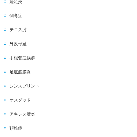
鵞足炎
側弯症
テニス肘
外反母趾
手根管症候群
足底筋膜炎
シンスプリント
オスグッド
アキレス腱炎
頚椎症