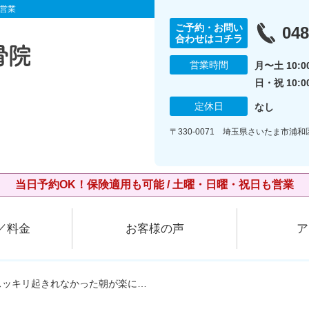
営業
ご予約・お問い
048
合わせはコチラ
営業時間
月〜土 10:00
日・祝 10:0
定休日
なし
〒330-0071 埼玉県さいたま市浦和
当日予約OK！保険適用も可能 / 土曜・日曜・祝日も営業
／料金
お客様の声
ア
でスッキリ起きれなかった朝が楽に…