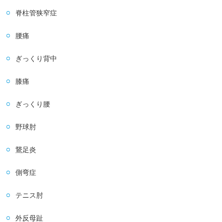
脊柱管狭窄症
腰痛
ぎっくり背中
膝痛
ぎっくり腰
野球肘
鵞足炎
側弯症
テニス肘
外反母趾