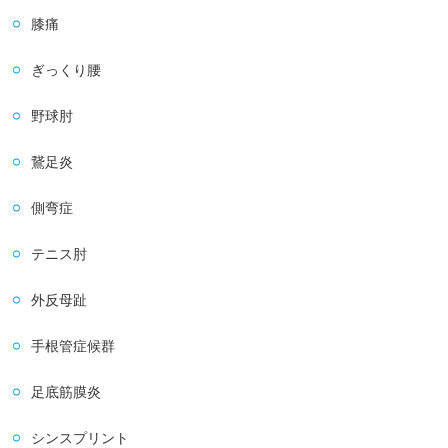
膝痛
ぎっくり腰
野球肘
鵞足炎
側弯症
テニス肘
外反母趾
手根管症候群
足底筋膜炎
シンスプリント