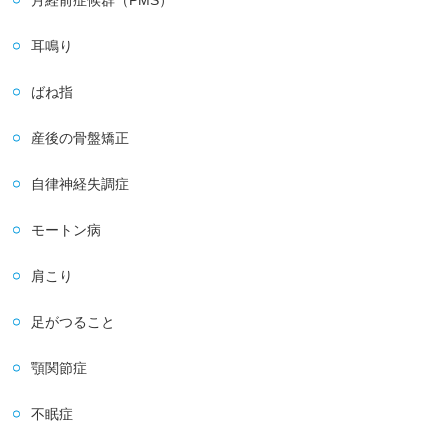
月経前症候群（PMS）
耳鳴り
ばね指
産後の骨盤矯正
自律神経失調症
モートン病
肩こり
足がつること
顎関節症
不眠症