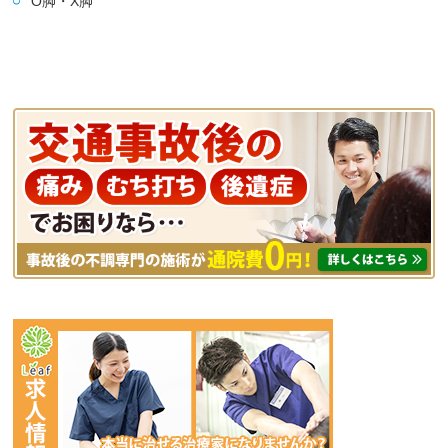
O脚・X脚