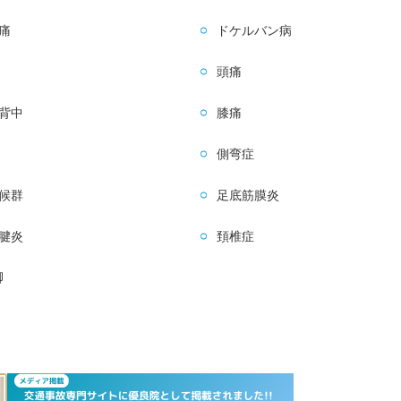
痛
ドケルバン病
頭痛
背中
膝痛
側弯症
候群
足底筋膜炎
腱炎
頚椎症
脚