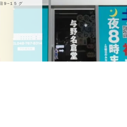
目９−１５ グ