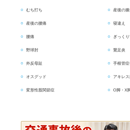
むち打ち
産後の膝
産後の腰痛
寝違え
腰痛
ぎっくり
野球肘
鵞足炎
外反母趾
手根管症
オスグッド
アキレス
変形性股関節症
O脚・X