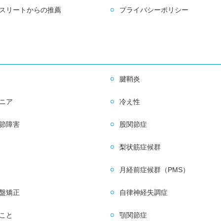
スリートからの推薦
プライバシーポリシー
腱鞘炎
ニア
冷え性
節障害
股関節症
梨状筋症候群
月経前症候群（PMS）
盤矯正
自律神経失調症
こと
顎関節症