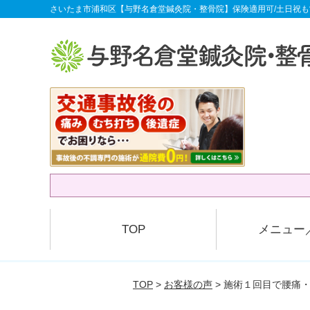
さいたま市浦和区【与野名倉堂鍼灸院・整骨院】保険適用可/土日祝も
TOP
メニュー
TOP
>
お客様の声
> 施術１回目で腰痛