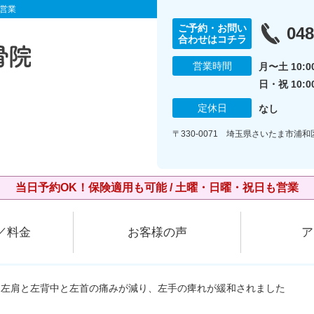
営業
ご予約・お問い
048
合わせはコチラ
営業時間
月〜土 10:00
日・祝 10:0
定休日
なし
〒330-0071 埼玉県さいたま市浦和
当日予約OK！保険適用も可能 / 土曜・日曜・祝日も営業
／料金
お客様の声
ア
・左肩と左背中と左首の痛みが減り、左手の痺れが緩和されました