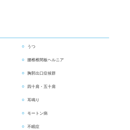
うつ
腰椎椎間板ヘルニア
胸郭出口症候群
四十肩・五十肩
耳鳴り
モートン病
不眠症