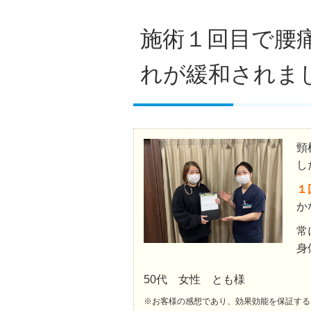
施術１回目で腰
れが緩和されま
頸
し
１
か
常
身
50代 女性 とも様
※お客様の感想であり、効果効能を保証する