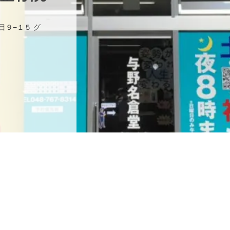
目９−１５ グ