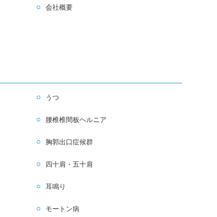
会社概要
うつ
腰椎椎間板ヘルニア
胸郭出口症候群
四十肩・五十肩
耳鳴り
モートン病