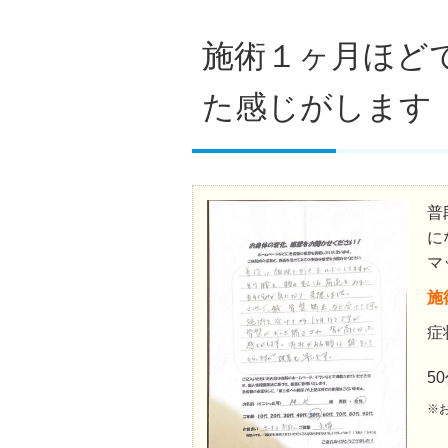
施術１ヶ月ほど
た感じがします
普
に
マ
施
症
5
※