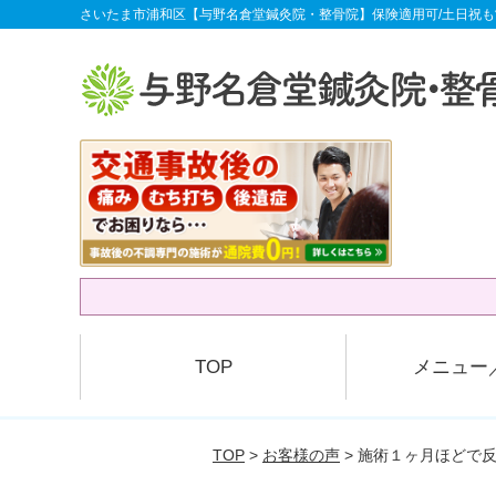
さいたま市浦和区【与野名倉堂鍼灸院・整骨院】保険適用可/土日祝も
TOP
メニュー
TOP
>
お客様の声
> 施術１ヶ月ほどで