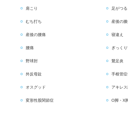
肩こり
足がつる
むち打ち
産後の膝
産後の腰痛
寝違え
腰痛
ぎっくり
野球肘
鵞足炎
外反母趾
手根管症
オスグッド
アキレス
変形性股関節症
O脚・X