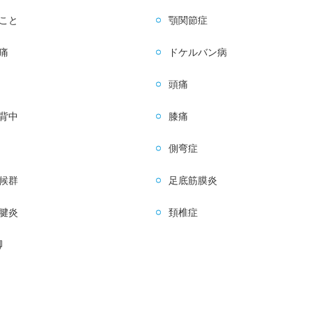
こと
顎関節症
痛
ドケルバン病
頭痛
背中
膝痛
側弯症
候群
足底筋膜炎
腱炎
頚椎症
脚