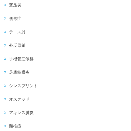
鵞足炎
側弯症
テニス肘
外反母趾
手根管症候群
足底筋膜炎
シンスプリント
オスグッド
アキレス腱炎
頚椎症