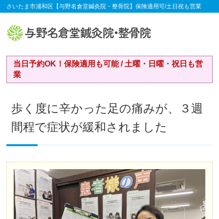
さいたま市浦和区【与野名倉堂鍼灸院・整骨院】保険適用可/土日祝も営業
当日予約OK！保険適用も可能 / 土曜・日曜・祝日も営
業
歩く度に辛かった足の痛みが、３週
間程で症状が緩和されました