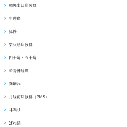
胸郭出口症候群
生理痛
捻挫
梨状筋症候群
四十肩・五十肩
坐骨神経痛
肉離れ
月経前症候群（PMS）
耳鳴り
ばね指