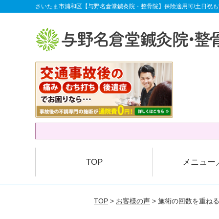
さいたま市浦和区【与野名倉堂鍼灸院・整骨院】保険適用可/土日祝も
TOP
メニュー
TOP
>
お客様の声
> 施術の回数を重ね