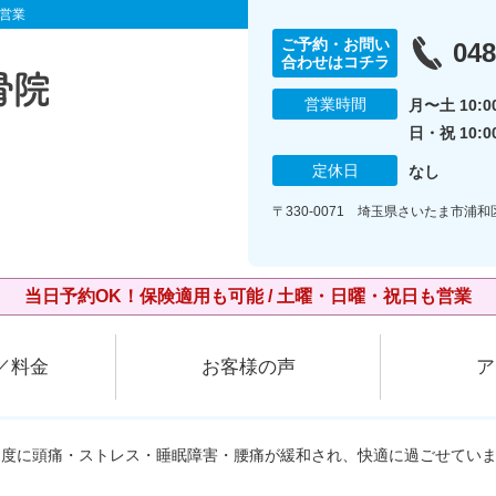
営業
ご予約・お問い
048
合わせはコチラ
営業時間
月〜土 10:00
日・祝 10:0
定休日
なし
〒330-0071 埼玉県さいたま市浦和
当日予約OK！保険適用も可能 / 土曜・日曜・祝日も営業
／料金
お客様の声
ア
る度に頭痛・ストレス・睡眠障害・腰痛が緩和され、快適に過ごせてい