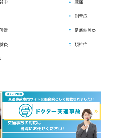
背中
膝痛
側弯症
候群
足底筋膜炎
腱炎
頚椎症
脚