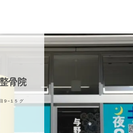
目９−１５ グ