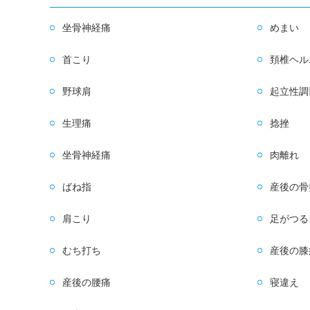
坐骨神経痛
めまい
首こり
頚椎ヘル
野球肩
起立性調
生理痛
捻挫
坐骨神経痛
肉離れ
ばね指
産後の骨
肩こり
足がつる
むち打ち
産後の膝
産後の腰痛
寝違え