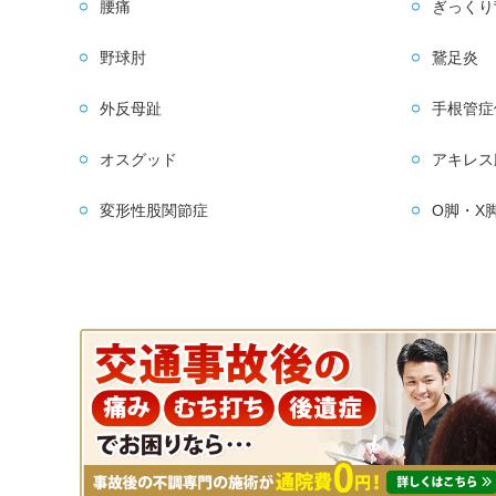
腰痛
ぎっくり
野球肘
鵞足炎
外反母趾
手根管症
オスグッド
アキレス
変形性股関節症
O脚・X