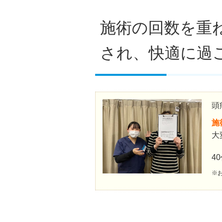
施術の回数を重
され、快適に過
頭
施
大
4
※