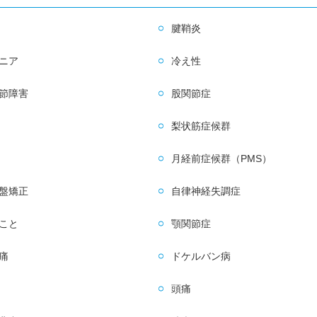
腱鞘炎
ニア
冷え性
節障害
股関節症
梨状筋症候群
月経前症候群（PMS）
盤矯正
自律神経失調症
こと
顎関節症
痛
ドケルバン病
頭痛