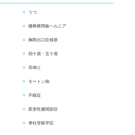
うつ
腰椎椎間板ヘルニア
胸郭出口症候群
四十肩・五十肩
耳鳴り
モートン病
不眠症
変形性膝関節症
脊柱管狭窄症