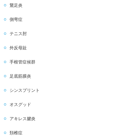
鵞足炎
側弯症
テニス肘
外反母趾
手根管症候群
足底筋膜炎
シンスプリント
オスグッド
アキレス腱炎
頚椎症