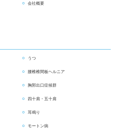
会社概要
うつ
腰椎椎間板ヘルニア
胸郭出口症候群
四十肩・五十肩
耳鳴り
モートン病