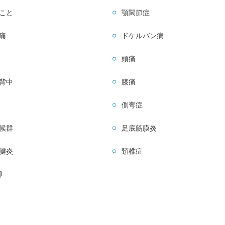
こと
顎関節症
痛
ドケルバン病
頭痛
背中
膝痛
側弯症
候群
足底筋膜炎
腱炎
頚椎症
脚