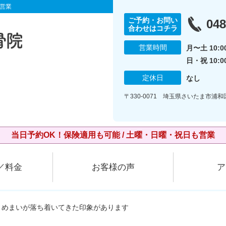
営業
ご予約・お問い
048
合わせはコチラ
営業時間
月〜土 10:00
日・祝 10:0
定休日
なし
〒330-0071 埼玉県さいたま市浦和
当日予約OK！保険適用も可能 / 土曜・日曜・祝日も営業
／料金
お客様の声
ア
で、めまいが落ち着いてきた印象があります