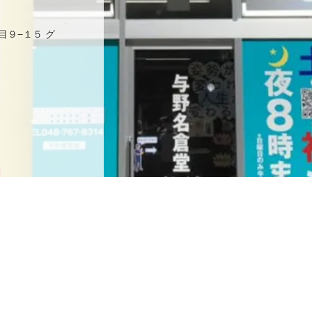
目９−１５ グ