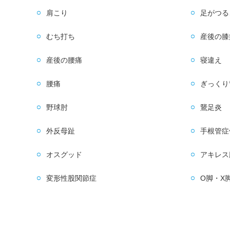
肩こり
足がつる
むち打ち
産後の膝
産後の腰痛
寝違え
腰痛
ぎっくり
野球肘
鵞足炎
外反母趾
手根管症
オスグッド
アキレス
変形性股関節症
O脚・X