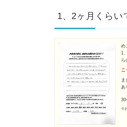
1、2ヶ月くら
め
1
ら
こ
ま
あ
3
※