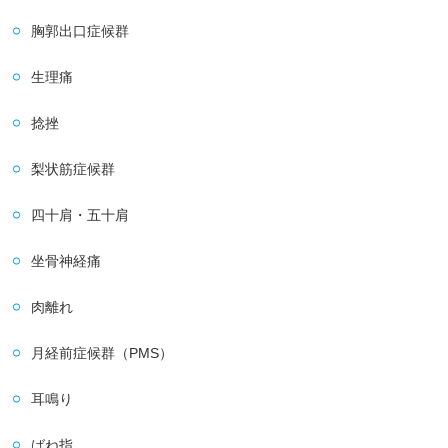
胸郭出口症候群
生理痛
捻挫
梨状筋症候群
四十肩・五十肩
坐骨神経痛
肉離れ
月経前症候群（PMS）
耳鳴り
ばね指