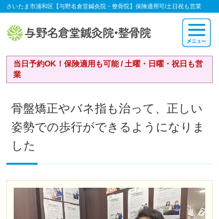
さいたま市浦和区【与野名倉堂鍼灸院・整骨院】保険適用可/土日祝も営業
当日予約OK！保険適用も可能 / 土曜・日曜・祝日も営
業
骨盤矯正やバネ指も治って、正しい
姿勢での歩行ができるようになりま
した