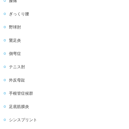
膝痛
ぎっくり腰
野球肘
鵞足炎
側弯症
テニス肘
外反母趾
手根管症候群
足底筋膜炎
シンスプリント