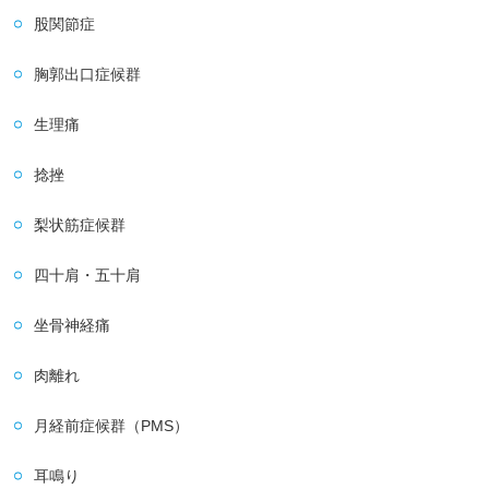
股関節症
胸郭出口症候群
生理痛
捻挫
梨状筋症候群
四十肩・五十肩
坐骨神経痛
肉離れ
月経前症候群（PMS）
耳鳴り