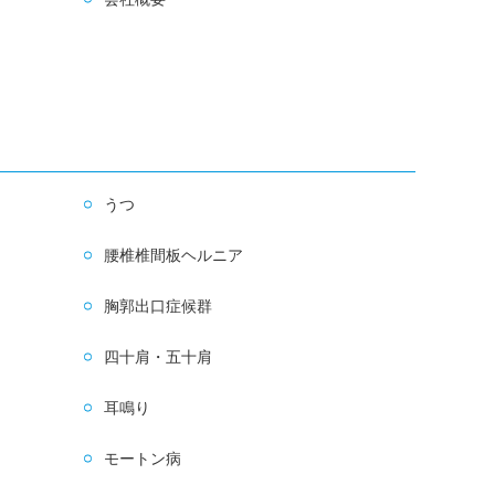
うつ
腰椎椎間板ヘルニア
胸郭出口症候群
四十肩・五十肩
耳鳴り
モートン病