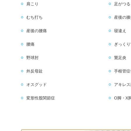
肩こり
足がつる
むち打ち
産後の膝
産後の腰痛
寝違え
腰痛
ぎっくり
野球肘
鵞足炎
外反母趾
手根管症
オスグッド
アキレス
変形性股関節症
O脚・X