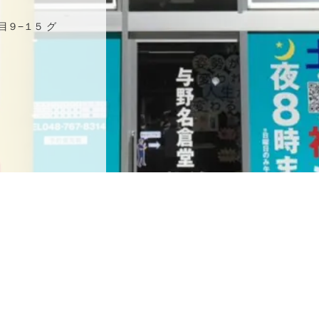
目９−１５ グ