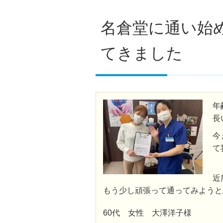
名倉堂に通い始
てきました
年
長
今
て
近
もう少し頑張って通ってみようと
60代 女性 大澤洋子様