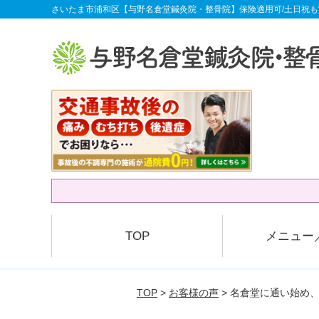
さいたま市浦和区【与野名倉堂鍼灸院・整骨院】保険適用可/土日祝も
TOP
メニュー
TOP
>
お客様の声
> 名倉堂に通い始め