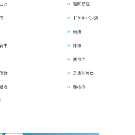
こと
顎関節症
痛
ドケルバン病
頭痛
背中
膝痛
側弯症
候群
足底筋膜炎
腱炎
頚椎症
脚